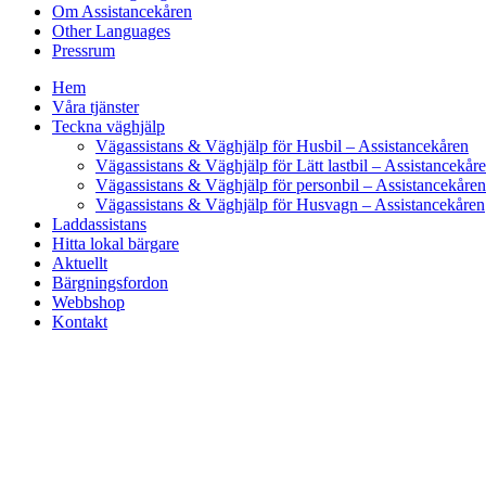
Om Assistancekåren
Other Languages
Pressrum
Hem
Våra tjänster
Teckna väghjälp
Vägassistans & Väghjälp för Husbil – Assistancekåren
Vägassistans & Väghjälp för Lätt lastbil – Assistancekår
Vägassistans & Väghjälp för personbil – Assistancekåren
Vägassistans & Väghjälp för Husvagn – Assistancekåren
Laddassistans
Hitta lokal bärgare
Aktuellt
Bärgningsfordon
Webbshop
Kontakt