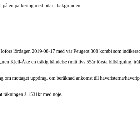
 Hofors lördagen 2019-08-17 med vår Peugeot 308 kombi som indikerade
garen Kjell-Åke en tråkig händelse (mitt livs 55år första bilbärgning, tråk
g om mottaget uppdrag, om beräknad ankomst till haveristerna/haveripla
lat räkningen á 1531kr med nöje.