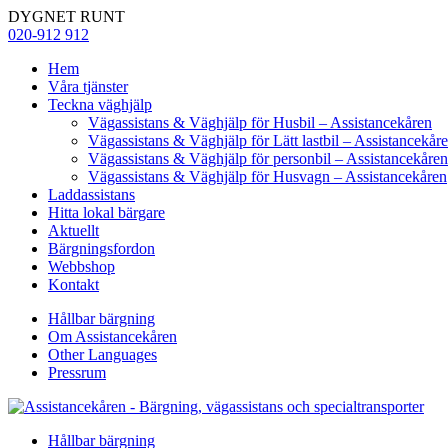
DYGNET RUNT
020-912 912
Hem
Våra tjänster
Teckna väghjälp
Vägassistans & Väghjälp för Husbil – Assistancekåren
Vägassistans & Väghjälp för Lätt lastbil – Assistancekår
Vägassistans & Väghjälp för personbil – Assistancekåren
Vägassistans & Väghjälp för Husvagn – Assistancekåren
Laddassistans
Hitta lokal bärgare
Aktuellt
Bärgningsfordon
Webbshop
Kontakt
Hållbar bärgning
Om Assistancekåren
Other Languages
Pressrum
Hållbar bärgning