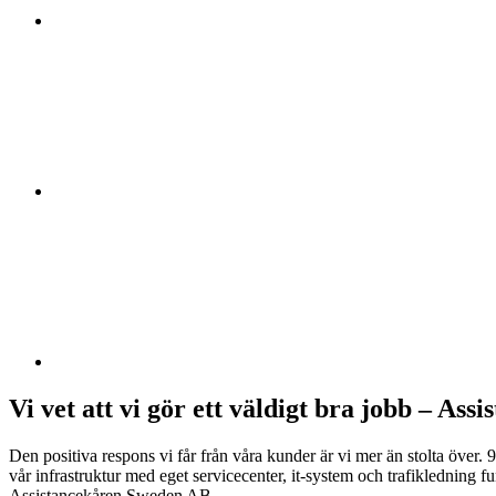
Vi vet att vi gör ett väldigt bra jobb – A
Den positiva respons vi får från våra kunder är vi mer än stolta över
vår infrastruktur med eget servicecenter, it-system och trafikledning f
Assistancekåren Sweden AB.