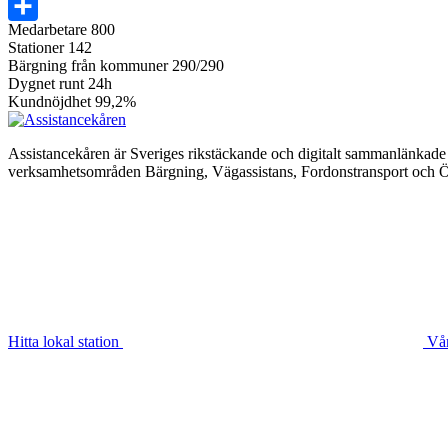
LinkedIn
Medarbetare
800
Dela
Stationer
142
Bärgning från kommuner
290/290
Dygnet runt
24h
Kundnöjdhet
99,2%
Assistancekåren är Sveriges rikstäckande och digitalt sammanlänkade 
verksamhetsområden Bärgning, Vägassistans, Fordonstransport och Öv
Hitta lokal station
Vår