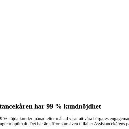
ssistancekåren har 99 % kundnöjdhet
. 99 % nöjda kunder månad efter månad visar att våra bärgares engageman
ungerar optimalt. Det här är siffror som även tillfaller Assistancekårens