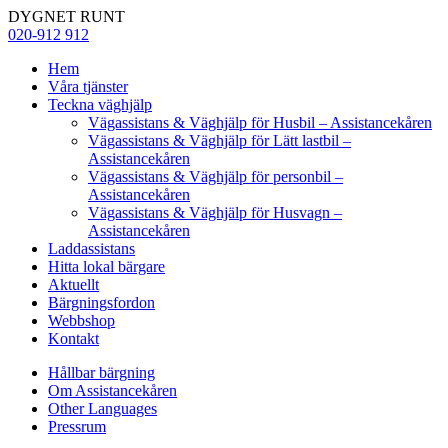
DYGNET RUNT
020-912 912
Hem
Våra tjänster
Teckna väghjälp
Vägassistans & Väghjälp för Husbil – Assistancekåren
Vägassistans & Väghjälp för Lätt lastbil –
Assistancekåren
Vägassistans & Väghjälp för personbil –
Assistancekåren
Vägassistans & Väghjälp för Husvagn –
Assistancekåren
Laddassistans
Hitta lokal bärgare
Aktuellt
Bärgningsfordon
Webbshop
Kontakt
Hållbar bärgning
Om Assistancekåren
Other Languages
Pressrum