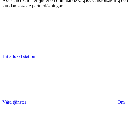
Assistancekåren erbjuder en omfattande vägassistansförsäkring och
kundanpassade partnerlösningar.
Hitta lokal station
Våra tjänster
Om