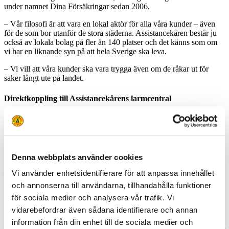
under namnet Dina Försäkringar sedan 2006.
– Vår filosofi är att vara en lokal aktör för alla våra kunder – även
för de som bor utanför de stora städerna. Assistancekåren består ju
också av lokala bolag på fler än 140 platser och det känns som om
vi har en liknande syn på att hela Sverige ska leva.
– Vi vill att våra kunder ska vara trygga även om de råkar ut för
saker långt ute på landet.
Direktkoppling till Assistancekårens larmcentral
Avtalet innebär att alla Dina Försäkringars motorkunder kopplas
direkt till Assistancekårens larmcentral när de ringer för att få hjälp.
– Vi är stolta över att få förtroendet att ta hand om Dina
Försäkringars kunder, säger Assistancekårens vd Linda Gyllensvärd.
Denna webbplats använder cookies
– Precis som de har vi en stark lokal förankring och vi är övertygade
Vi använder enhetsidentifierare för att anpassa innehållet
om att Dinas kunder kommer att känna sig väl omhändertagna
och annonserna till användarna, tillhandahålla funktioner
oavsett var i landet de befinner sig.
för sociala medier och analysera vår trafik. Vi
vidarebefordrar även sådana identifierare och annan
Lokala bärgare med stark central organisation
information från din enhet till de sociala medier och