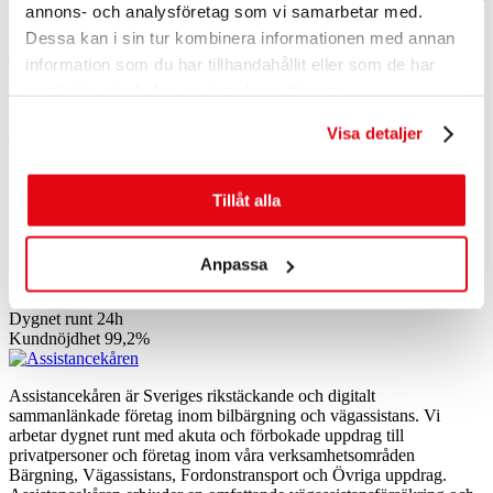
Kombinationen av lokal närvaro och en stark centralorganisation gör
annons- och analysföretag som vi samarbetar med.
Assistancekåren unika.
Dessa kan i sin tur kombinera informationen med annan
– Våra bärgningsstationer ägs och drivs av engagerade lokala
information som du har tillhandahållit eller som de har
bärgare som kan sin bygd och som dessutom är duktiga
samlat in när du har använt deras tjänster.
problemlösare. De vet att det inte bara handlar om bilar, utan om
människor. En varm hytt och en lugn röst är värt mycket när snön yr
Visa detaljer
eller du har råkat ut för en olycka.
Tillåt alla
Facebook
LinkedIn
Dela
Datum:
januari 16, 2026
Medarbetare
800
Anpassa
Stationer
142
Bärgning från kommuner
290/290
Dygnet runt
24h
Kundnöjdhet
99,2%
Assistancekåren är Sveriges rikstäckande och digitalt
sammanlänkade företag inom bilbärgning och vägassistans. Vi
arbetar dygnet runt med akuta och förbokade uppdrag till
privatpersoner och företag inom våra verksamhetsområden
Bärgning, Vägassistans, Fordonstransport och Övriga uppdrag.