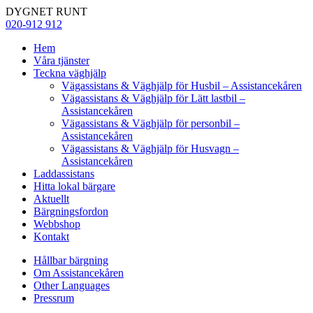
DYGNET RUNT
020-912 912
Hem
Våra tjänster
Teckna väghjälp
Vägassistans & Väghjälp för Husbil – Assistancekåren
Vägassistans & Väghjälp för Lätt lastbil –
Assistancekåren
Vägassistans & Väghjälp för personbil –
Assistancekåren
Vägassistans & Väghjälp för Husvagn –
Assistancekåren
Laddassistans
Hitta lokal bärgare
Aktuellt
Bärgningsfordon
Webbshop
Kontakt
Hållbar bärgning
Om Assistancekåren
Other Languages
Pressrum