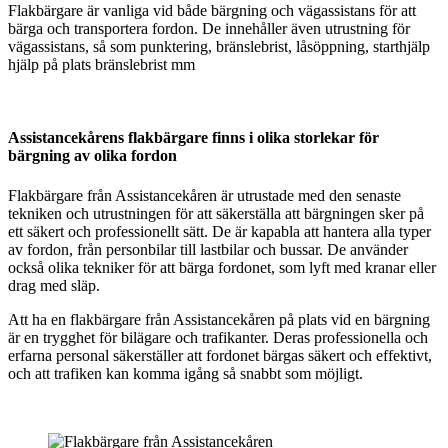
Flakbärgare är vanliga vid både bärgning och vägassistans för att
bärga och transportera fordon. De innehåller även utrustning för
vägassistans, så som punktering, bränslebrist, låsöppning, starthjälp
hjälp på plats bränslebrist mm
Assistancekårens flakbärgare finns i olika storlekar för
bärgning av olika fordon
Flakbärgare från Assistancekåren är utrustade med den senaste
tekniken och utrustningen för att säkerställa att bärgningen sker på
ett säkert och professionellt sätt. De är kapabla att hantera alla typer
av fordon, från personbilar till lastbilar och bussar. De använder
också olika tekniker för att bärga fordonet, som lyft med kranar eller
drag med släp.
Att ha en flakbärgare från Assistancekåren på plats vid en bärgning
är en trygghet för bilägare och trafikanter. Deras professionella och
erfarna personal säkerställer att fordonet bärgas säkert och effektivt,
och att trafiken kan komma igång så snabbt som möjligt.