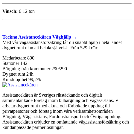
Vinsch:
6-12 ton
.
Teckna Assistancekåren Väghjälp →
Med vår vägassistansförsäkring får du snabbt hjälp i hela landet
dygnet runt utan att betala självrisk. Från 529 kr/år.
Medarbetare
800
Stationer
142
Bärgning från kommuner
290/290
Dygnet runt
24h
Kundnöjdhet
99,2%
Assistancekåren är Sveriges rikstäckande och digitalt
sammanlänkade företag inom bilbärgning och vägassistans. Vi
arbetar dygnet runt med akuta och förbokade uppdrag till
privatpersoner och företag inom våra verksamhetsområden
Bärgning, Vägassistans, Fordonstransport och Övriga uppdrag.
Assistancekåren erbjuder en omfattande vägassistansförsäkring och
kundanpassade partnerlösningar.