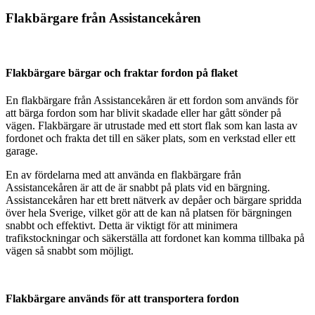
Flakbärgare från Assistancekåren
.
Flakbärgare bärgar och fraktar fordon på flaket
En flakbärgare från Assistancekåren är ett fordon som används för
att bärga fordon som har blivit skadade eller har gått sönder på
vägen. Flakbärgare är utrustade med ett stort flak som kan lasta av
fordonet och frakta det till en säker plats, som en verkstad eller ett
garage.
En av fördelarna med att använda en flakbärgare från
Assistancekåren är att de är snabbt på plats vid en bärgning.
Assistancekåren har ett brett nätverk av depåer och bärgare spridda
över hela Sverige, vilket gör att de kan nå platsen för bärgningen
snabbt och effektivt. Detta är viktigt för att minimera
trafikstockningar och säkerställa att fordonet kan komma tillbaka på
vägen så snabbt som möjligt.
Flakbärgare används för att transportera fordon