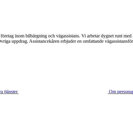
företag inom bilbärgning och vägassistans. Vi arbetar dygnet runt med 
riga uppdrag. Assistancekåren erbjuder en omfattande vägassistansför
a tjänster
Om personup