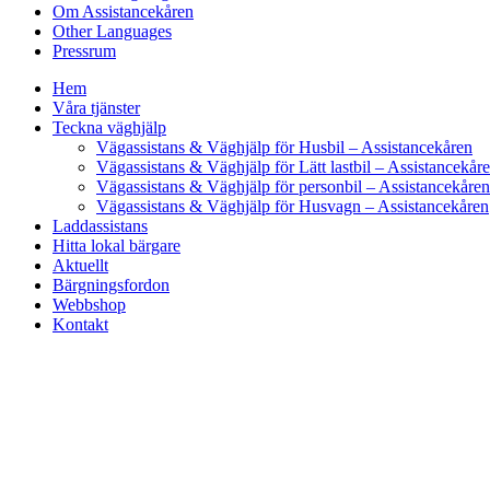
Om Assistancekåren
Other Languages
Pressrum
Hem
Våra tjänster
Teckna väghjälp
Vägassistans & Väghjälp för Husbil – Assistancekåren
Vägassistans & Väghjälp för Lätt lastbil – Assistancekår
Vägassistans & Väghjälp för personbil – Assistancekåren
Vägassistans & Väghjälp för Husvagn – Assistancekåren
Laddassistans
Hitta lokal bärgare
Aktuellt
Bärgningsfordon
Webbshop
Kontakt