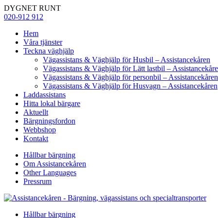
DYGNET RUNT
020-912 912
Hem
Våra tjänster
Teckna väghjälp
Vägassistans & Väghjälp för Husbil – Assistancekåren
Vägassistans & Väghjälp för Lätt lastbil – Assistancekår
Vägassistans & Väghjälp för personbil – Assistancekåren
Vägassistans & Väghjälp för Husvagn – Assistancekåren
Laddassistans
Hitta lokal bärgare
Aktuellt
Bärgningsfordon
Webbshop
Kontakt
Hållbar bärgning
Om Assistancekåren
Other Languages
Pressrum
Hållbar bärgning