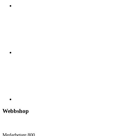
Webbshop
Medarbetare
800