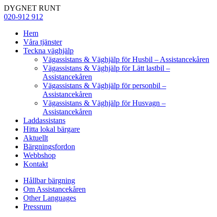
DYGNET RUNT
020-912 912
Hem
Våra tjänster
Teckna väghjälp
Vägassistans & Väghjälp för Husbil – Assistancekåren
Vägassistans & Väghjälp för Lätt lastbil –
Assistancekåren
Vägassistans & Väghjälp för personbil –
Assistancekåren
Vägassistans & Väghjälp för Husvagn –
Assistancekåren
Laddassistans
Hitta lokal bärgare
Aktuellt
Bärgningsfordon
Webbshop
Kontakt
Hållbar bärgning
Om Assistancekåren
Other Languages
Pressrum