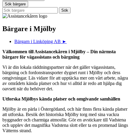
Sök bärgare
Bärgare i Mjölby
Bärgarn i Linköping AB
►
Välkommen till Assistancekåren i Mjölby – Din närmsta
bärgare för vägassistans och bärgning
Vi är din lokala räddningspartner när det gäller vägassistans,
bärgning och fordonstransporter dygnet runt i Mjölby och dess
omgivningar. Läs vidare för att upptäcka mer om vårt arbete, några
av områdets kända platser och hur vi alltid är redo att hjälpa dig
oavsett när du behöver det.
Utforska Mjölbys kända platser och omgivande samhällen
Mjölby är en pärla i Östergötland, och här finns flera kända platser
att utforska. Besök det historiska Mjölby torg med sina vackra
byggnader och charmiga atmosfär. Gör en avstickare till Vadstena
och upplev det magnifika Vadstena slott eller ta en promenad längs
Vätterns strand.