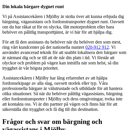
Din lokala bärgare dygnet runt
Vi på Assistancekåren i Mjölby är stolta över att kunna erbjuda dig
bärgning, vägassistans och fordonstransporter dygnet runt. Oavsett
om du har råkat ut för en olycka, fått motorproblem eller bara
behöver en pålitlig transporttjänst, är vi här för att hjälpa dig.
För att få den assistans du behöver när du behöver den som mest,
ring vårt kundcenter på det nationella numret
020-912 912
. Vi
använder avancerad teknik för att snabbt lokalisera den bärgare som
är närmast dig och se till att de når din plats i tid. Vi förstår att
olyckor och problem på vägen kan inträffa när som helst, så din
trygghet är vår högsta prioritet.
Assistancekåren i Mjölby har lång erfarenhet av att hjälpa
fordonsekipage av alla slag, oavsett storlek eller typ. Våra
professionella bärgare är välutrustade och utbildade för att hantera
olika situationer. Så när du behöver pålitlig vägassistans, bärgning
eller fordonstransporter i Mjölby och dess omgivningar, tveka inte
att kontakta oss. Vi är din partner på vägen och finns här för att
säkerställa din trygghet och få dig till din destination.
Frågor och svar om bärgning och
vägassistans i Mjölby