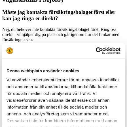
Måste jag kontakta försäkringsbolaget först eller
kan jag ringa er direkt?
Nej, du behöver inte kontakta försäkringsbolaget först. Ring oss
direkt – vi hjälper dig på plats och går igenom hur det funkar med
försäkringen sen.
Hur vet ni var jag befinner mig om bilen stannar
längs en åkerväg?
När du ringer 020-912 912 positioneras du automatiskt, och vi
Denna webbplats använder cookies
använder både GPS och din beskrivning för att hitta rätt.
Vi använder enhetsidentifierare för att anpassa innehållet
Vad kostar det att få bilen bärgad från E4:an till
och annonserna till användarna, tillhandahålla funktioner
Mjölby?
för sociala medier och analysera vår trafik. Vi
vidarebefordrar även sådana identifierare och annan
Kostnaden varierar beroende på situation och avstånd. Ring oss så
berättar vi vad som gäller just för din händelse.
information från din enhet till de sociala medier och
annons- och analysföretag som vi samarbetar med.
Hjälper ni till med att starta bilen om jag inte har
Dessa kan i sin tur kombinera informationen med annan
startkablar?