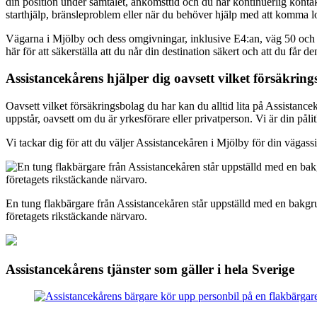
din position under samtalet, ankomsttid och du har kontinuerlig konta
starthjälp, bränsleproblem eller när du behöver hjälp med att komma los
Vägarna i Mjölby och dess omgivningar, inklusive E4:an, väg 50 och
här för att säkerställa att du når din destination säkert och att du får
Assistancekårens hjälper dig oavsett vilket försäkrin
Oavsett vilket försäkringsbolag du har kan du alltid lita på Assistance
uppstår, oavsett om du är yrkesförare eller privatperson. Vi är din pål
Vi tackar dig för att du väljer Assistancekåren i Mjölby för din vägas
En tung flakbärgare från Assistancekåren står uppställd med en bakgr
företagets rikstäckande närvaro.
Assistancekårens tjänster som gäller i hela Sverige