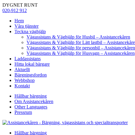
DYGNET RUNT
020-912 912
Hem
Våra tjänster
Teckna väghjälp
Vägassistans & Väghjälp för Husbil – Assistancekåren
Vägassistans & Väghjälp för Lätt lastbil – Assistancekår
Vägassistans & Väghjälp för personbil – Assistancekåren
Vägassistans & Väghjälp för Husvagn – Assistancekåren
Laddassistans
Hitta lokal bärgare
Aktuellt
Bärgningsfordon
Webbshop
Kontakt
Hållbar bärgning
Om Assistancekåren
Other Languages
Pressrum
Hållbar bärgning