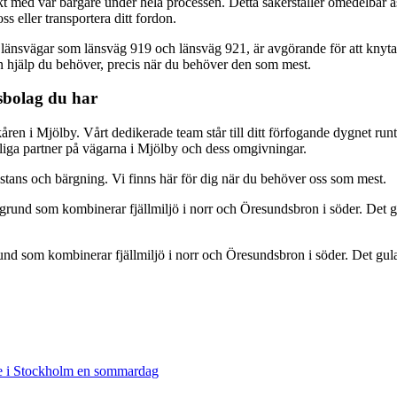
kt med vår bärgare under hela processen. Detta säkerställer omedelbar a
s eller transportera ditt fordon.
 länsvägar som länsväg 919 och länsväg 921, är avgörande för att knyt
 den hjälp du behöver, precis när du behöver den som mest.
gsbolag du har
kåren i Mjölby. Vårt dedikerade team står till ditt förfogande dygnet run
itliga partner på vägarna i Mjölby och dess omgivningar.
sistans och bärgning. Vi finns här för dig när du behöver oss som mest.
und som kombinerar fjällmiljö i norr och Öresundsbron i söder. Det gu