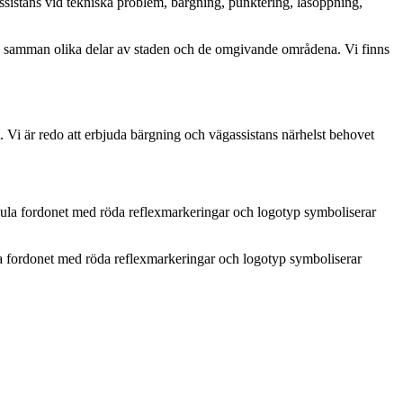
ssistans vid tekniska problem, bärgning, punktering, låsöppning,
a samman olika delar av staden och de omgivande områdena. Vi finns
t. Vi är redo att erbjuda bärgning och vägassistans närhelst behovet
la fordonet med röda reflexmarkeringar och logotyp symboliserar