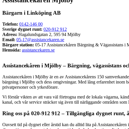
Assistancekåren Mjölby
Bärgarn i Linköping AB
Telefon:
0142-146 00
Sverige dygnet runt:
020-912 912
Adress:
Hagalundsgatan 2, 595 94 Mjölby
Email:
05-17@assistancekaren.se
Bärgare station:
05-17 Assistancekåren Bärgning & Vägassistans i 
Hemsida:
assistancekaren.se
Assistancekåren i Mjölby – Bärgning, vägassistans oc
Assistancekåren i Mjölby är en av Assistancekårens 150 samverkande oc
bärgning i Mjölby och dess omgivningar. Med lång erfarenhet inom bärg
privatpersoner och yrkesförare.
Vi förstår vikten av att vara väl förtrogna med de lokala vägarna, kä
kanal, och vår service sträcker sig även till närliggande områden s
Ring oss på 020-912 912 – Tillgängliga dygnet runt, 
Oavsett tid på dygnet eller årstid kan du alltid lita på Assistancekår