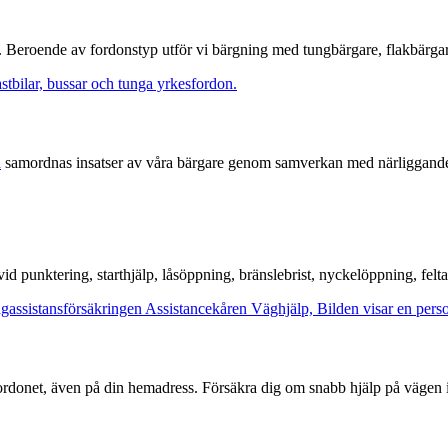
. Beroende av fordonstyp utför vi bärgning med tungbärgare, flakbärgar
n
samordnas insatser av våra bärgare genom samverkan med närliggande 
id punktering, starthjälp, låsöppning, bränslebrist, nyckelöppning, felt
rdonet, även på din hemadress. Försäkra dig om snabb hjälp på vägen i 