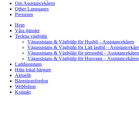
Om Assistancekåren
Other Languages
Pressrum
Hem
Våra tjänster
Teckna väghjälp
Vägassistans & Väghjälp för Husbil – Assistancekåren
Vägassistans & Väghjälp för Lätt lastbil – Assistancekår
Vägassistans & Väghjälp för personbil – Assistancekåren
Vägassistans & Väghjälp för Husvagn – Assistancekåren
Laddassistans
Hitta lokal bärgare
Aktuellt
Bärgningsfordon
Webbshop
Kontakt