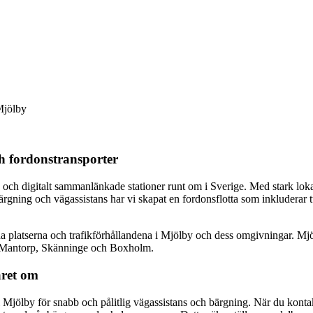
Mjölby
h fordonstransporter
h digitalt sammanlänkade stationer runt om i Sverige. Med stark lokal f
ning och vägassistans har vi skapat en fordonsflotta som inkluderar tu
nda platserna och trafikförhållandena i Mjölby och dess omgivningar. M
om Mantorp, Skänninge och Boxholm.
året om
en i Mjölby för snabb och pålitlig vägassistans och bärgning. När du kont