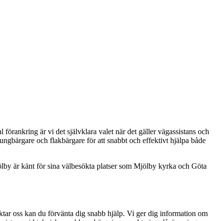
örankring är vi det självklara valet när det gäller vägassistans och
ngbärgare och flakbärgare för att snabbt och effektivt hjälpa både
jölby är känt för sina välbesökta platser som Mjölby kyrka och Göta
aktar oss kan du förvänta dig snabb hjälp. Vi ger dig information om