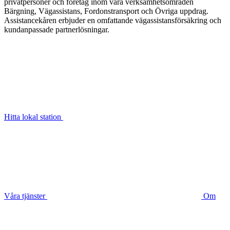
privatpersoner och företag inom våra verksamhetsområden
Bärgning, Vägassistans, Fordonstransport och Övriga uppdrag.
Assistancekåren erbjuder en omfattande vägassistansförsäkring och
kundanpassade partnerlösningar.
Hitta lokal station
Våra tjänster
Om