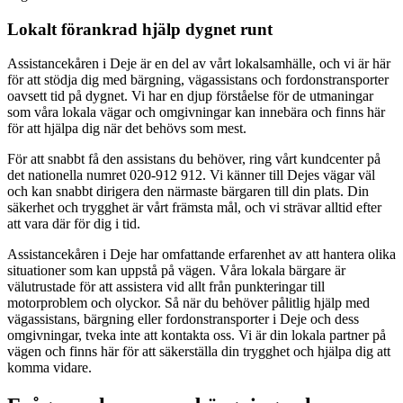
Lokalt förankrad hjälp dygnet runt
Assistancekåren i Deje är en del av vårt lokalsamhälle, och vi är här
för att stödja dig med bärgning, vägassistans och fordonstransporter
oavsett tid på dygnet. Vi har en djup förståelse för de utmaningar
som våra lokala vägar och omgivningar kan innebära och finns här
för att hjälpa dig när det behövs som mest.
För att snabbt få den assistans du behöver, ring vårt kundcenter på
det nationella numret 020-912 912. Vi känner till Dejes vägar väl
och kan snabbt dirigera den närmaste bärgaren till din plats. Din
säkerhet och trygghet är vårt främsta mål, och vi strävar alltid efter
att vara där för dig i tid.
Assistancekåren i Deje har omfattande erfarenhet av att hantera olika
situationer som kan uppstå på vägen. Våra lokala bärgare är
välutrustade för att assistera vid allt från punkteringar till
motorproblem och olyckor. Så när du behöver pålitlig hjälp med
vägassistans, bärgning eller fordonstransporter i Deje och dess
omgivningar, tveka inte att kontakta oss. Vi är din lokala partner på
vägen och finns här för att säkerställa din trygghet och hjälpa dig att
komma vidare.