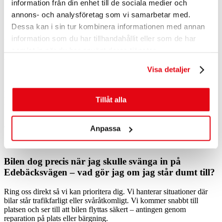
information från din enhet till de sociala medier och
annons- och analysföretag som vi samarbetar med.
Jag står med punktering på en skogsväg mellan
Deje och Olsäter – hittar ni dit även om jag inte har
Dessa kan i sin tur kombinera informationen med annan
adress?
information som du har tillhandahållit eller som de har
samlat in när du har använt deras tjänster.
Ja, vi hittar dig. När du ringer skickas din GPS-position automatiskt
till oss, och med hjälp av din beskrivning hittar vi fram även på
Visa detaljer
mindre skogsvägar där det inte finns tydliga adresser.
Kan ni hjälpa till om bilen inte startar hemma på
Tillåt alla
uppfarten i Dyvelsten?
Ja, vi hjälper dig oavsett om du står hemma på uppfarten, vid
Anpassa
garaget eller på parkeringen. Vi försöker få igång bilen, och om det
inte går bärgar vi den till verkstad.
Bilen dog precis när jag skulle svänga in på
Edebäcksvägen – vad gör jag om jag står dumt till?
Ring oss direkt så vi kan prioritera dig. Vi hanterar situationer där
bilar står trafikfarligt eller svåråtkomligt. Vi kommer snabbt till
platsen och ser till att bilen flyttas säkert – antingen genom
reparation på plats eller bärgning.