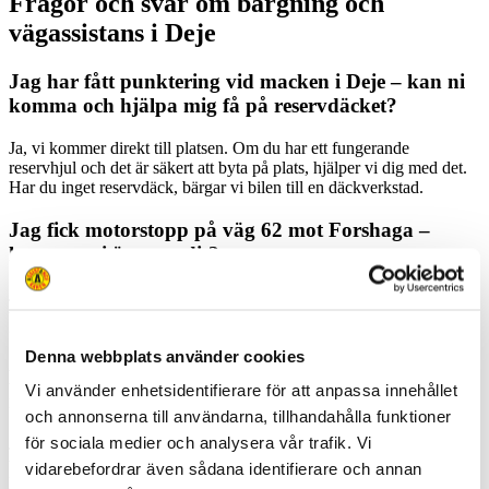
Frågor och svar om bärgning och
vägassistans i Deje
Jag har fått punktering vid macken i Deje – kan ni
komma och hjälpa mig få på reservdäcket?
Ja, vi kommer direkt till platsen. Om du har ett fungerande
reservhjul och det är säkert att byta på plats, hjälper vi dig med det.
Har du inget reservdäck, bärgar vi bilen till en däckverkstad.
Jag fick motorstopp på väg 62 mot Forshaga –
kommer ni även ut dit?
Ja, vi täcker hela väg 62 och området däromkring. När du ringer får
vi din GPS-position och skickar den bärgare som är närmast dig. Vi
försöker få igång bilen – annars bärgar vi den vidare.
Denna webbplats använder cookies
Min elbil är urladdad vid laddaren i centrum – kan
Vi använder enhetsidentifierare för att anpassa innehållet
ni bärga till Karlstad?
och annonserna till användarna, tillhandahålla funktioner
för sociala medier och analysera vår trafik. Vi
Ja, vi kan bärga din elbil till laddstation eller verkstad i Karlstad – du
väljer själv vart. Vi hjälper även om bilen inte går att flytta från
vidarebefordrar även sådana identifierare och annan
laddplatsen.