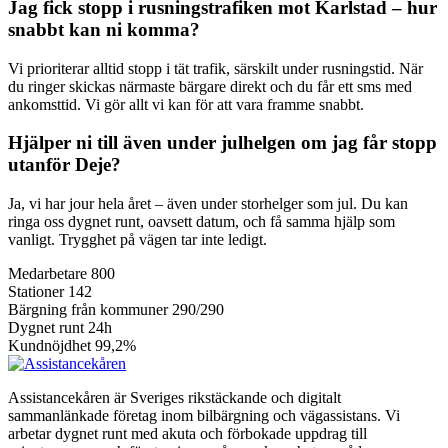
Jag fick stopp i rusningstrafiken mot Karlstad – hur
snabbt kan ni komma?
Vi prioriterar alltid stopp i tät trafik, särskilt under rusningstid. När
du ringer skickas närmaste bärgare direkt och du får ett sms med
ankomsttid. Vi gör allt vi kan för att vara framme snabbt.
Hjälper ni till även under julhelgen om jag får stopp
utanför Deje?
Ja, vi har jour hela året – även under storhelger som jul. Du kan
ringa oss dygnet runt, oavsett datum, och få samma hjälp som
vanligt. Trygghet på vägen tar inte ledigt.
Medarbetare
800
Stationer
142
Bärgning från kommuner
290/290
Dygnet runt
24h
Kundnöjdhet
99,2%
Assistancekåren är Sveriges rikstäckande och digitalt
sammanlänkade företag inom bilbärgning och vägassistans. Vi
arbetar dygnet runt med akuta och förbokade uppdrag till