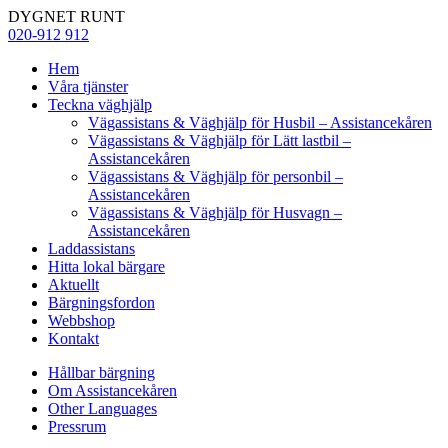
DYGNET RUNT
020-912 912
Hem
Våra tjänster
Teckna väghjälp
Vägassistans & Väghjälp för Husbil – Assistancekåren
Vägassistans & Väghjälp för Lätt lastbil –
Assistancekåren
Vägassistans & Väghjälp för personbil –
Assistancekåren
Vägassistans & Väghjälp för Husvagn –
Assistancekåren
Laddassistans
Hitta lokal bärgare
Aktuellt
Bärgningsfordon
Webbshop
Kontakt
Hållbar bärgning
Om Assistancekåren
Other Languages
Pressrum