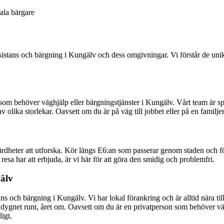
ala bärgare
assistans och bärgning i Kungälv och dess omgivningar. Vi förstår de un
om behöver väghjälp eller bärgningstjänster i Kungälv. Vårt team är spe
lika storlekar. Oavsett om du är på väg till jobbet eller på en familjeresa
dheter att utforska. Kör längs E6:an som passerar genom staden och f
resa har att erbjuda, är vi här för att göra den smidig och problemfri.
gälv
ns och bärgning i Kungälv. Vi har lokal förankring och är alltid nära til
g, dygnet runt, året om. Oavsett om du är en privatperson som behöver vä
igt.