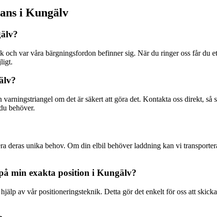
tans i Kungälv
gälv?
fik och var våra bärgningsfordon befinner sig. När du ringer oss får du
ligt.
älv?
rningstriangel om det är säkert att göra det. Kontakta oss direkt, så skick
p du behöver.
tera deras unika behov. Om din elbil behöver laddning kan vi transportera d
på min exakta position i Kungälv?
hjälp av vår positioneringsteknik. Detta gör det enkelt för oss att skick