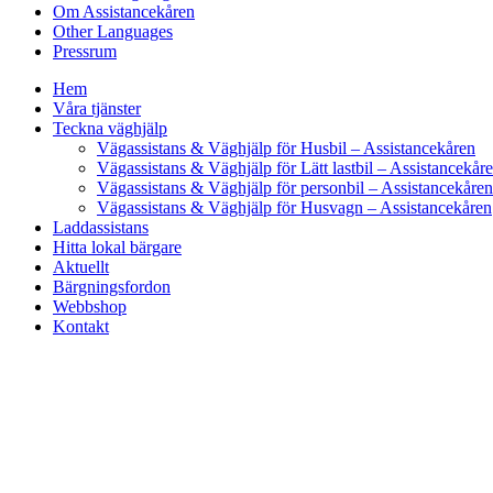
Om Assistancekåren
Other Languages
Pressrum
Hem
Våra tjänster
Teckna väghjälp
Vägassistans & Väghjälp för Husbil – Assistancekåren
Vägassistans & Väghjälp för Lätt lastbil – Assistancekår
Vägassistans & Väghjälp för personbil – Assistancekåren
Vägassistans & Väghjälp för Husvagn – Assistancekåren
Laddassistans
Hitta lokal bärgare
Aktuellt
Bärgningsfordon
Webbshop
Kontakt