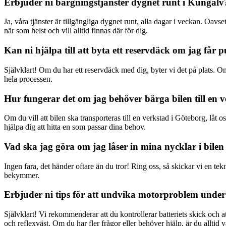
Erbjuder ni bärgningstjänster dygnet runt i Kungälv
Ja, våra tjänster är tillgängliga dygnet runt, alla dagar i veckan. Oavse
när som helst och vill alltid finnas där för dig.
Kan ni hjälpa till att byta ett reservdäck om jag får
Självklart! Om du har ett reservdäck med dig, byter vi det på plats. Om
hela processen.
Hur fungerar det om jag behöver bärga bilen till en 
Om du vill att bilen ska transporteras till en verkstad i Göteborg, låt os
hjälpa dig att hitta en som passar dina behov.
Vad ska jag göra om jag låser in mina nycklar i bile
Ingen fara, det händer oftare än du tror! Ring oss, så skickar vi en te
bekymmer.
Erbjuder ni tips för att undvika motorproblem under
Självklart! Vi rekommenderar att du kontrollerar batteriets skick och a
och reflexväst. Om du har fler frågor eller behöver hjälp, är du alltid