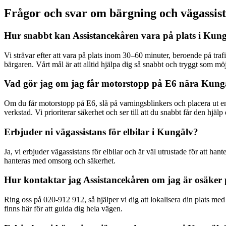
Frågor och svar om bärgning och vägassis
Hur snabbt kan Assistancekåren vara på plats i Kun
Vi strävar efter att vara på plats inom 30–60 minuter, beroende på tra
bärgaren. Vårt mål är att alltid hjälpa dig så snabbt och tryggt som möj
Vad gör jag om jag får motorstopp på E6 nära Kung
Om du får motorstopp på E6, slå på varningsblinkers och placera ut en va
verkstad. Vi prioriterar säkerhet och ser till att du snabbt får den hjäl
Erbjuder ni vägassistans för elbilar i Kungälv?
Ja, vi erbjuder vägassistans för elbilar och är väl utrustade för att han
hanteras med omsorg och säkerhet.
Hur kontaktar jag Assistancekåren om jag är osäker 
Ring oss på 020-912 912, så hjälper vi dig att lokalisera din plats med 
finns här för att guida dig hela vägen.