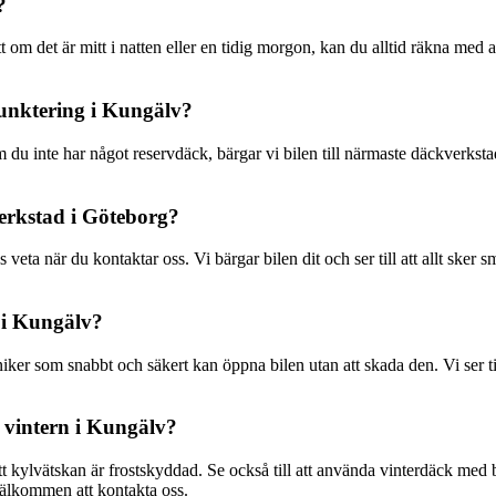
?
tt om det är mitt i natten eller en tidig morgon, kan du alltid räkna med a
 punktering i Kungälv?
 du inte har något reservdäck, bärgar vi bilen till närmaste däckverkstad.
verkstad i Göteborg?
s veta när du kontaktar oss. Vi bärgar bilen dit och ser till att allt sker
n i Kungälv?
kniker som snabbt och säkert kan öppna bilen utan att skada den. Vi ser t
 vintern i Kungälv?
tt kylvätskan är frostskyddad. Se också till att använda vinterdäck med b
 välkommen att kontakta oss.