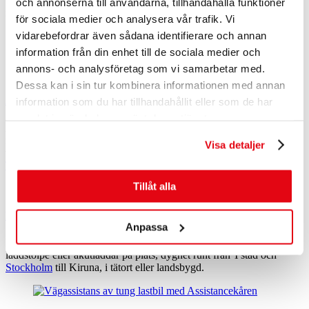
bärgning, vid punktering, starthjälp, låsöppning, bränslebrist,
och annonserna till användarna, tillhandahålla funktioner
nyckelöppning, feltankning och hjälp på plats.
för sociala medier och analysera vår trafik. Vi
vidarebefordrar även sådana identifierare och annan
information från din enhet till de sociala medier och
annons- och analysföretag som vi samarbetar med.
Dessa kan i sin tur kombinera informationen med annan
Assistancekåren Väghjälp från 529 kr/år utan självrisk
information som du har tillhandahållit eller som de har
samlat in när du har använt deras tjänster.
Assistancekårens vägassistansförsäkring gäller oavsett vem som kör
fordonet, även på din hemadress. Försäkra dig om snabb hjälp på
Visa detaljer
vägen i hela landet utan självrisk. Skriv in ditt reg nummer på
Teckna Väghjälp
så får du alla alternativ som gäller ditt fordon.
Tillåt alla
Laddassistans för elbil 269 kr/år utan självrisk
Anpassa
För starthjälp eller vid akut elbrist tar vi din elbil till närmsta
laddstolpe eller akutladdar på plats, dygnet runt från Ystad och
Stockholm
till Kiruna, i tätort eller landsbygd.