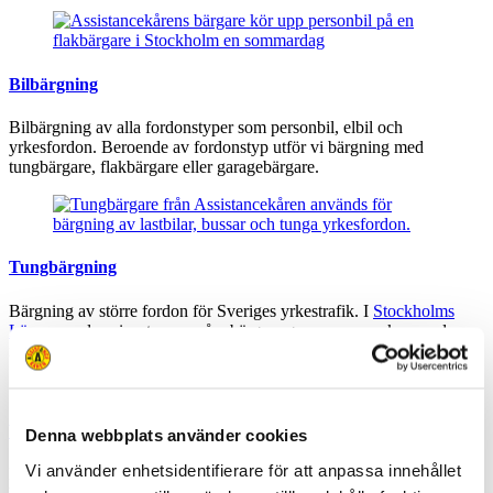
Bilbärgning
Bilbärgning av alla fordonstyper som personbil, elbil och
yrkesfordon. Beroende av fordonstyp utför vi bärgning med
tungbärgare, flakbärgare eller garagebärgare.
Tungbärgning
Bärgning av större fordon för Sveriges yrkestrafik. I
Stockholms
Län
samordnas insatser av våra bärgare genom samverkan med
närliggande stationer inom Assistancekåren.
Vägassistans
Denna webbplats använder cookies
Vi använder enhetsidentifierare för att anpassa innehållet
Du får snabbt hjälp på vägen dygnet runt i hela landet med