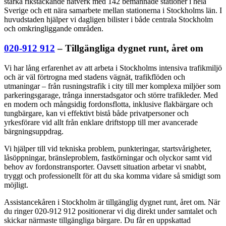
starka rikstäckande nätverk med 142 bemannade stationer i hela
Sverige och ett nära samarbete mellan stationerna i Stockholms län. I
huvudstaden hjälper vi dagligen bilister i både centrala Stockholm
och omkringliggande områden.
020-912 912
– Tillgängliga dygnet runt, året om
Vi har lång erfarenhet av att arbeta i Stockholms intensiva trafikmiljö
och är väl förtrogna med stadens vägnät, trafikflöden och
utmaningar – från rusningstrafik i city till mer komplexa miljöer som
parkeringsgarage, trånga innerstadsgator och större trafikleder. Med
en modern och mångsidig fordonsflotta, inklusive flakbärgare och
tungbärgare, kan vi effektivt bistå både privatpersoner och
yrkesförare vid allt från enklare driftstopp till mer avancerade
bärgningsuppdrag.
Vi hjälper till vid tekniska problem, punkteringar, startsvårigheter,
låsöppningar, bränsleproblem, fastkörningar och olyckor samt vid
behov av fordonstransporter. Oavsett situation arbetar vi snabbt,
tryggt och professionellt för att du ska komma vidare så smidigt som
möjligt.
Assistancekåren i Stockholm är tillgänglig dygnet runt, året om. När
du ringer 020-912 912 positionerar vi dig direkt under samtalet och
skickar närmaste tillgängliga bärgare. Du får en uppskattad