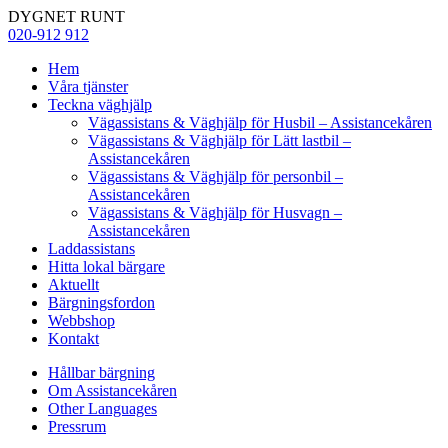
DYGNET RUNT
020-912 912
Hem
Våra tjänster
Teckna väghjälp
Vägassistans & Väghjälp för Husbil – Assistancekåren
Vägassistans & Väghjälp för Lätt lastbil –
Assistancekåren
Vägassistans & Väghjälp för personbil –
Assistancekåren
Vägassistans & Väghjälp för Husvagn –
Assistancekåren
Laddassistans
Hitta lokal bärgare
Aktuellt
Bärgningsfordon
Webbshop
Kontakt
Hållbar bärgning
Om Assistancekåren
Other Languages
Pressrum