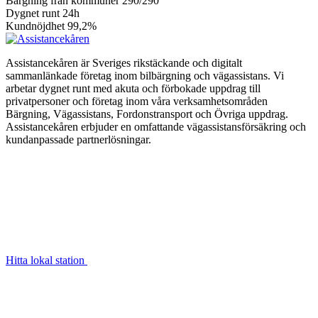
Bärgning från kommuner
290/290
Dygnet runt
24h
Kundnöjdhet
99,2%
Assistancekåren är Sveriges rikstäckande och digitalt
sammanlänkade företag inom bilbärgning och vägassistans. Vi
arbetar dygnet runt med akuta och förbokade uppdrag till
privatpersoner och företag inom våra verksamhetsområden
Bärgning, Vägassistans, Fordonstransport och Övriga uppdrag.
Assistancekåren erbjuder en omfattande vägassistansförsäkring och
kundanpassade partnerlösningar.
Hitta lokal station